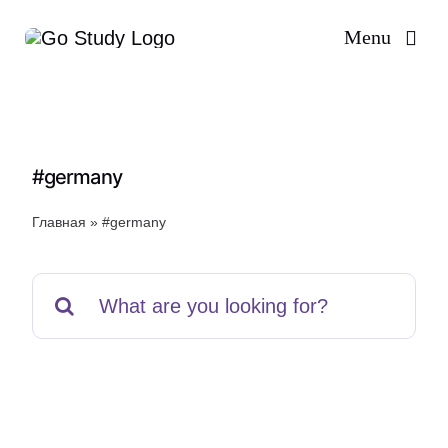
Skip
Menu
to
content
#germany
Главная
»
#germany
Search
for: