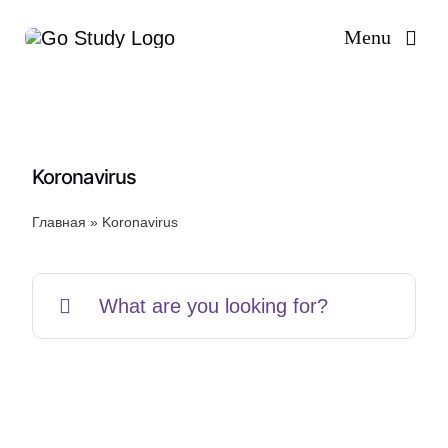
Skip
Menu
to
content
Koronavirus
Главная
»
Koronavirus
Search
for: