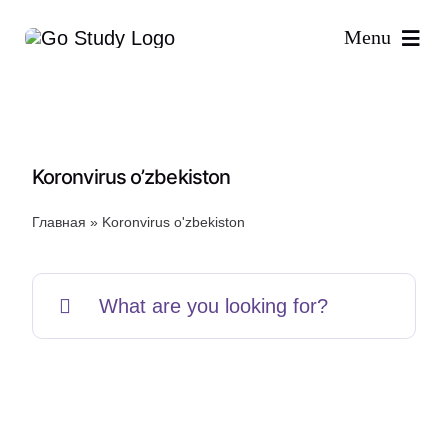
Skip
Menu
to
content
Koronvirus o’zbekiston
Главная
»
Koronvirus o'zbekiston
Search
for: