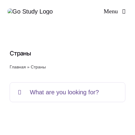
Skip
Menu
to
content
Страны
Главная
»
Страны
Search
for: